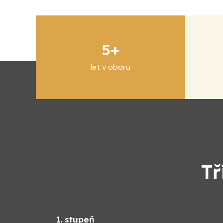
5+
let v oboru
Tř
1. stupeň