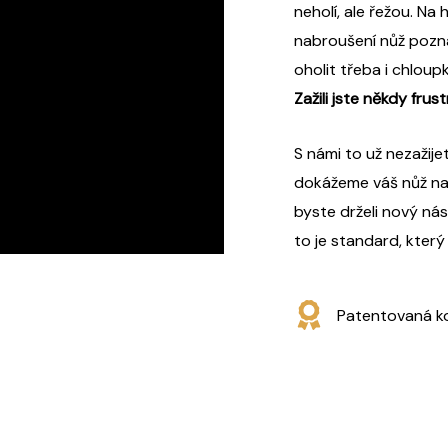
neholí, ale řežou. Na 
nabroušení nůž pozn
oholit třeba i chloup
Zažili jste někdy fru
S námi to už nezažij
dokážeme váš nůž nab
byste drželi nový nás
to je standard, kter
Patentovaná k