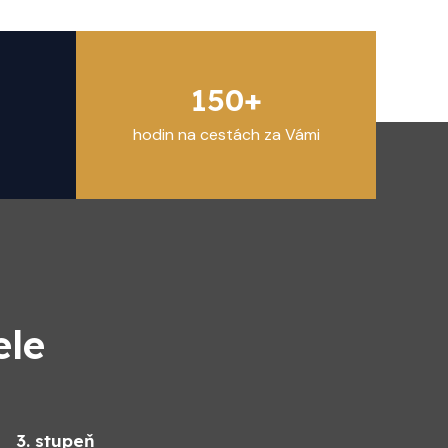
150+
hodin na cestách za Vámi
ele
3. stupeň