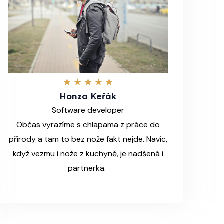
5
★
★
★
★
★
Honza Keřák
/
Software developer
5
Občas vyrazíme s chlapama z práce do
přírody a tam to bez nože fakt nejde. Navíc,
když vezmu i nože z kuchyně, je nadšená i
partnerka.