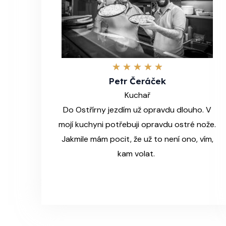
4
★
★
★
★
★
Petr Čeráček
.
Kuchař
9
Do Ostřírny jezdím už opravdu dlouho. V
/
mojí kuchyni potřebuji opravdu ostré nože.
5
Jakmile mám pocit, že už to není ono, vím,
kam volat.