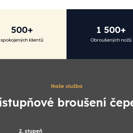
500+
1 500+
spokojených klientů
Obroušených nožů
Naše služba
ístupňové broušení čep
2. stupeň