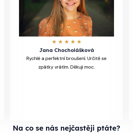
5
★
★
★
★
★
Jana Chocholášková
/
Rychlé a perfektní broušení. Určitě se
5
zpátky vrátím. Děkuji moc.
Na co se nás nejčastěji ptáte?