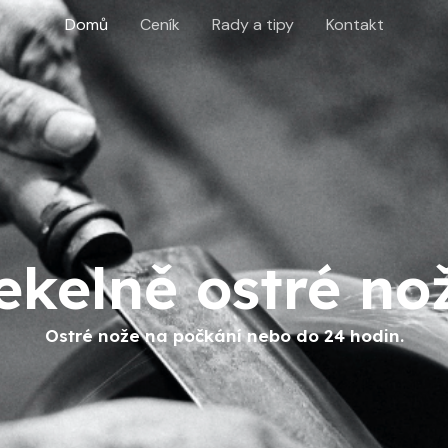
Domů
Ceník
Rady a tipy
Kontakt
ekelně ostré no
Ostré nože na počkání nebo do 24 hodin.