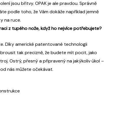
holení jsou břitvy. OPAK je ale pravdou. Správně
áte podle toho, že Vám dokáže například jemně
ky na ruce.
straci z tupého nože, když ho nejvíce potřebujete?
ete. Díky americké patentované technologii
rousit tak precizně, že budete mít pocit, jako
troj. Ostrý, přesný a připravený na jakýkoliv úkol –
ý od nás můžete očekávat.
onstrukce