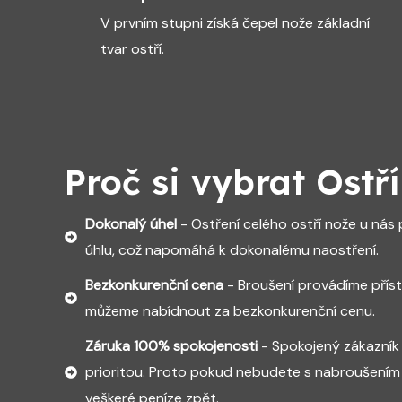
V prvním stupni získá čepel nože základní
tvar ostří.
Proč si vybrat Ostř
Dokonalý úhel
- Ostření celého ostří nože u ná
úhlu, což napomáhá k dokonalému naostření.
Bezkonkurenční cena
- Broušení provádíme příst
můžeme nabídnout za bezkonkurenční cenu.
Záruka 100% spokojenosti
- Spokojený zákazník
prioritou. Proto pokud nebudete s nabroušením 
veškeré peníze zpět.